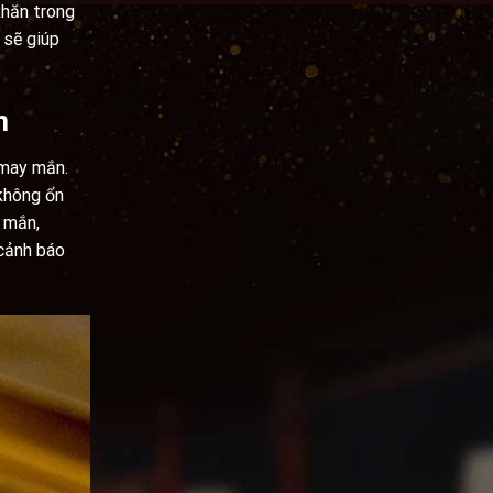
khăn trong
 sẽ giúp
n
 may mắn.
 không ổn
 mắn,
 cảnh báo