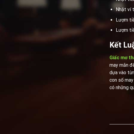
Nhặt ví 
Lượm tiề
Lượm tiền
Kết Lu
Giấc mơ th
may mắn đến
dựa vào từn
con số may 
có những qu