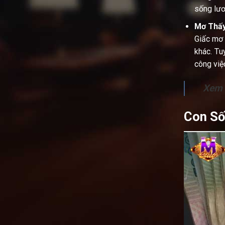
sống lươ
Mơ Thấy
Giấc mơ 
khác. Tuy
công việ
Xem 
Con Số