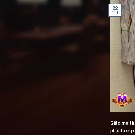
22
Th1
Giấc mơ th
phải trong 