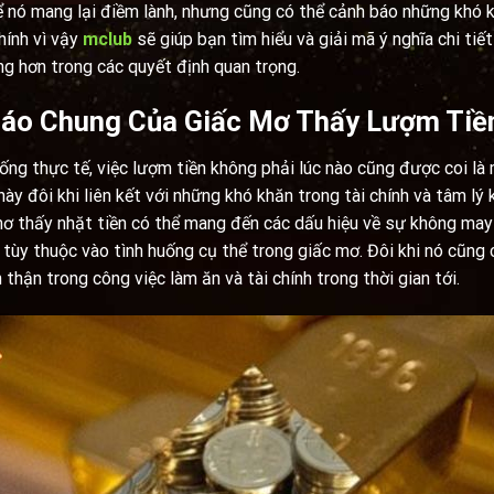
ể nó mang lại điềm lành, nhưng cũng có thể cảnh báo những khó 
Chính vì vậy
mclub
sẽ giúp bạn tìm hiểu và giải mã ý nghĩa chi tiết
g hơn trong các quyết định quan trọng.
áo Chung Của Giấc Mơ Thấy Lượm Tiề
ống thực tế, việc lượm tiền không phải lúc nào cũng được coi là
ày đôi khi liên kết với những khó khăn trong tài chính và tâm lý
mơ thấy nhặt tiền có thể mang đến các dấu hiệu về sự không may
tùy thuộc vào tình huống cụ thể trong giấc mơ. Đôi khi nó cũng
 thận trong công việc làm ăn và tài chính trong thời gian tới.