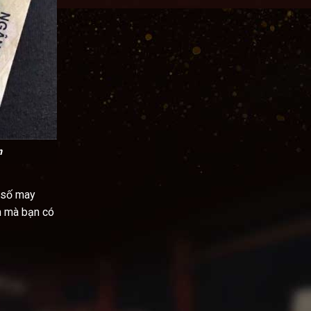
n
n số may
n mà bạn có