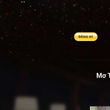
Chuyển
"
"
đến
nội
dung
ĐĂNG KÝ
Mơ T