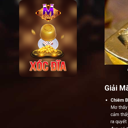
Giải M
Chiêm B
Mơ thấy 
cảm thấy
ra quyết