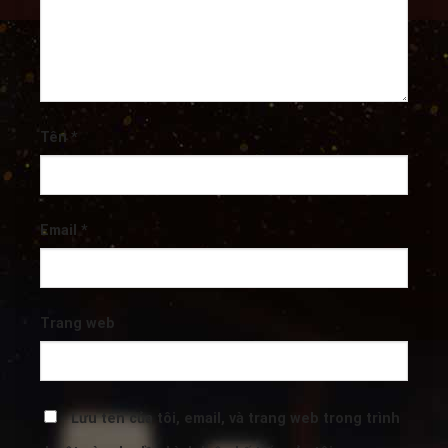
Tên
*
Email
*
Trang web
Lưu tên của tôi, email, và trang web trong trình