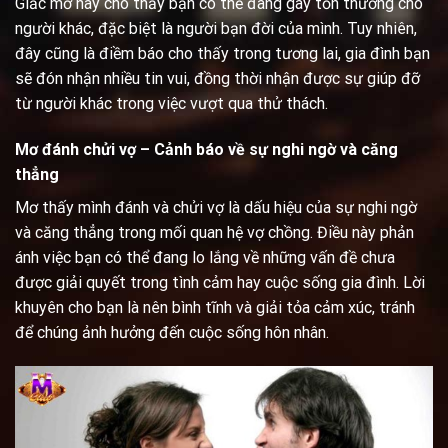
Giấc mơ này cho thấy bạn có thể đang gây tổn thương cho
người khác, đặc biệt là người bạn đời của mình. Tuy nhiên,
đây cũng là điềm báo cho thấy trong tương lai, gia đình bạn
sẽ đón nhận nhiều tin vui, đồng thời nhận được sự giúp đỡ
từ người khác trong việc vượt qua thử thách.
Mơ đánh chửi vợ – Cảnh báo về sự nghi ngờ và căng
thẳng
Mơ thấy mình đánh và chửi vợ là dấu hiệu của sự nghi ngờ
và căng thẳng trong mối quan hệ vợ chồng. Điều này phản
ánh việc bạn có thể đang lo lắng về những vấn đề chưa
được giải quyết trong tình cảm hay cuộc sống gia đình. Lời
khuyên cho bạn là nên bình tĩnh và giải tỏa cảm xúc, tránh
để chúng ảnh hưởng đến cuộc sống hôn nhân.