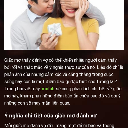
Giấc mơ thấy đánh vợ có thể khiến nhiều người cảm thấy
bối rối và thắc mắc về ý nghĩa thực sự của nó. Liệu đó chỉ là
phản ánh của những cảm xúc và căng thẳng trong cuộc
sống hay còn là một điềm báo gì đặc biệt cho tương lai?
Trong bài viết này,
mclub
sẽ cùng phân tích chi tiết về giấc
mơ này, khám phá những điềm báo ẩn chứa sau đó và gợi ý
những con số may mắn liên quan.
Ý nghĩa chi tiết của giấc mơ đánh vợ
Mỗi giấc mơ đánh vợ đều mang một điềm báo và thông