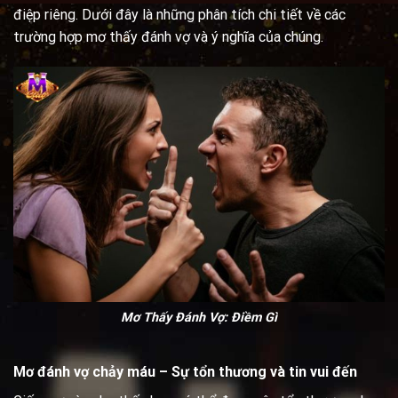
điệp riêng. Dưới đây là những phân tích chi tiết về các
trường hợp mơ thấy đánh vợ và ý nghĩa của chúng.
Mơ Thấy Đánh Vợ: Điềm Gì
Mơ đánh vợ chảy máu – Sự tổn thương và tin vui đến