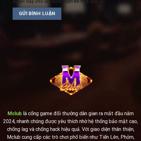
duyệt này cho lần bình luận kế tiếp của tôi.
Mclub
là cổng game đổi thưởng dân gian ra mắt đầu năm
2024, nhanh chóng được yêu thích nhờ hệ thống bảo mật cao,
chống lag và chống hack hiệu quả. Với giao diện thân thiện,
Mclub cung cấp các trò chơi phổ biến như Tiến Lên, Phỏm,