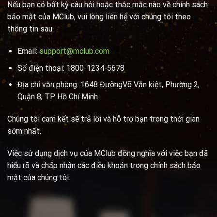
Nếu bạn có bất kỳ câu hỏi hoặc thắc mắc nào về chính sách
bảo mật của MClub, vui lòng liên hệ với chúng tôi theo
thông tin sau:
Email:
support@mclub.com
Số điện thoại: 1800-1234-5678
Địa chỉ văn phòng: 1648 ĐườngVõ Văn kiệt, Phường 2,
Quận 8, TP Hồ Chí Minh
Chúng tôi cam kết sẽ trả lời và hỗ trợ bạn trong thời gian
sớm nhất.
Việc sử dụng dịch vụ của MClub đồng nghĩa với việc bạn đã
hiểu rõ và chấp nhận các điều khoản trong chính sách bảo
mật của chúng tôi.