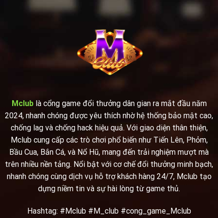
Mclub
là cổng game đổi thưởng dân gian ra mắt đầu năm
2024, nhanh chóng được yêu thích nhờ hệ thống bảo mật cao,
chống lag và chống hack hiệu quả. Với giao diện thân thiện,
Mclub cung cấp các trò chơi phổ biến như Tiến Lên, Phỏm,
Bầu Cua, Bắn Cá, và Nổ Hũ, mang đến trải nghiệm mượt mà
trên nhiều nền tảng. Nổi bật với cơ chế đổi thưởng minh bạch,
nhanh chóng cùng dịch vụ hỗ trợ khách hàng 24/7, Mclub tạo
dựng niềm tin và sự hài lòng từ game thủ.
Hashtag: #Mclub #M_club #cong_game_Mclub