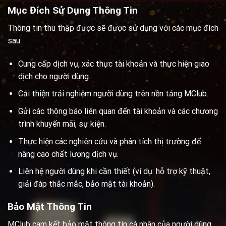
Mục Đích Sử Dụng Thông Tin
Thông tin thu thập được sẽ được sử dụng với các mục đích
sau:
Cung cấp dịch vụ, xác thực tài khoản và thực hiện giao
dịch cho người dùng.
Cải thiện trải nghiệm người dùng trên nền tảng MClub.
Gửi các thông báo liên quan đến tài khoản và các chương
trình khuyến mãi, sự kiện.
Thực hiện các nghiên cứu và phân tích thị trường để
nâng cao chất lượng dịch vụ.
Liên hệ người dùng khi cần thiết (ví dụ: hỗ trợ kỹ thuật,
giải đáp thắc mắc, bảo mật tài khoản).
Bảo Mật Thông Tin
MClub cam kết bảo mật thông tin cá nhân của người dùng