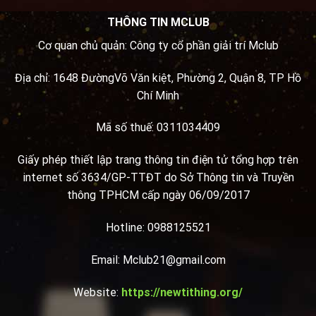
THÔNG TIN MCLUB
Cơ quan chủ quản: Công ty cổ phần giải trí Mclub
Địa chỉ: 1648 ĐườngVõ Văn kiệt, Phường 2, Quận 8, TP Hồ
Chí Minh
Mã số thuế: 0311034409
Giấy phép thiết lập trang thông tin điện tử tổng hợp trên
internet số 3634/GP-TTĐT do Sở Thông tin và Truyền
thông TPHCM cấp ngày 06/09/2017
Hotline: 0988125521
Email:
Mclub21@gmail.com
Website:
https://newtithing.org/